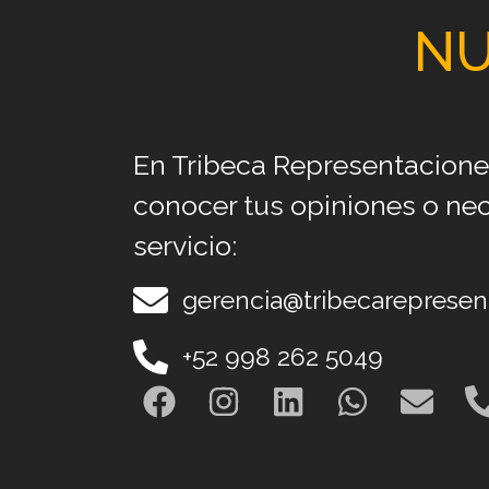
NU
En Tribeca Representacione
conocer tus opiniones o ne
servicio:
gerencia@tribecareprese
+52 998 262 5049